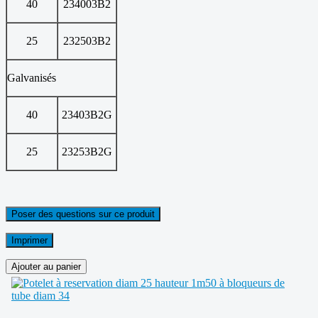
40
234003B2
25
232503B2
Galvanisés
40
23403B2G
25
23253B2G
Poser des questions sur ce produit
Imprimer